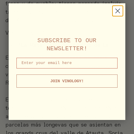
finca y de pueblo; tienen pensado incluir
también vinos de paraje. Un gran trabajo
de Andreas Kubach y Tao Platón.
VINOS TINTOS
SUBSCRIBE TO OUR
“La Mata” 2019 de Dominio de Es
NEWSLETTER!
El enólogo francés Bertrand Sourdais
confirma con este vino su devoción por los
viñedos más remotos e inexplorados de la
JOIN VINOLOGY!
Ribera del Duero soriana.
Elaborado con uvas de la variedad
tempranillo con un 2% de albillo y 2% de
alicante bouschet provenientes de las
parcelas más longevas que se asientan en
los grands crus del valle de Atauta, Soria.