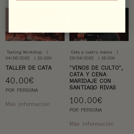
Tasting Workshop
|
Cata a cuatro manos
|
04/06/2025
| 20:00h
29/04/2025
| 19:00h
TALLER DE CATA
"VINOS DE CULTO",
CATA Y CENA
40.00
€
MARIDAJE CON
SANTIAGO RIVAS
POR PERSONA
100.00
€
Más información
POR PERSONA
Más información