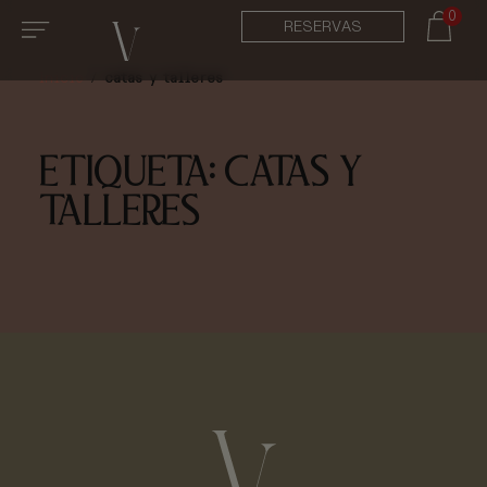
0
RESERVAS
Inicio
/
catas y talleres
ETIQUETA:
CATAS Y
TALLERES